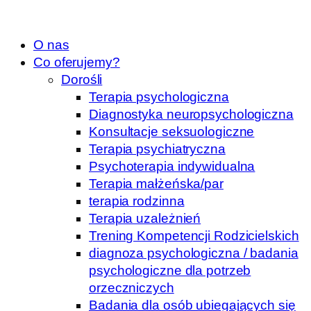
O nas
Co oferujemy?
Dorośli
Terapia psychologiczna
Diagnostyka neuropsychologiczna
Konsultacje seksuologiczne
Terapia psychiatryczna
Psychoterapia indywidualna
Terapia małżeńska/par
terapia rodzinna
Terapia uzależnień
Trening Kompetencji Rodzicielskich
diagnoza psychologiczna / badania
psychologiczne dla potrzeb
orzeczniczych
Badania dla osób ubiegających się