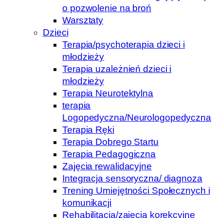
o pozwolenie na broń
Warsztaty
Dzieci
Terapia/psychoterapia dzieci i
młodzieży
Terapia uzależnień dzieci i
młodzieży
Terapia Neurotektylna
terapia
Logopedyczna/Neurologopedyczna
Terapia Ręki
Terapia Dobrego Startu
Terapia Pedagogiczna
Zajęcia rewalidacyjne
Integracja sensoryczna/ diagnoza
Trening Umiejętności Społecznych i
komunikacji
Rehabilitacja/zajęcia korekcyjne