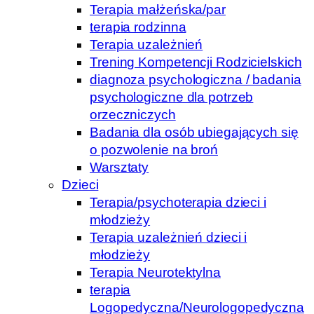
Terapia małżeńska/par
terapia rodzinna
Terapia uzależnień
Trening Kompetencji Rodzicielskich
diagnoza psychologiczna / badania
psychologiczne dla potrzeb
orzeczniczych
Badania dla osób ubiegających się
o pozwolenie na broń
Warsztaty
Dzieci
Terapia/psychoterapia dzieci i
młodzieży
Terapia uzależnień dzieci i
młodzieży
Terapia Neurotektylna
terapia
Logopedyczna/Neurologopedyczna