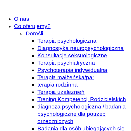
O nas
Co oferujemy?
Dorośli
Terapia psychologiczna
Diagnostyka neuropsychologiczna
Konsultacje seksuologiczne
Terapia psychiatryczna
Psychoterapia indywidualna
Terapia małżeńska/par
terapia rodzinna
Terapia uzależnień
Trening Kompetencji Rodzicielskich
diagnoza psychologiczna / badania
psychologiczne dla potrzeb
orzeczniczych
Badania dla osób ubiegających się