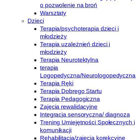
o pozwolenie na broń
Warsztaty
Dzieci
Terapia/psychoterapia dzieci i
młodzieży
Terapia uzależnień dzieci i
młodzieży
Terapia Neurotektylna
terapia
Logopedyczna/Neurologopedyczna
Terapia Ręki
Terapia Dobrego Startu
Terapia Pedagogiczna
Zajęcia rewalidacyjne
Integracja sensoryczna/ diagnoza
Trening Umiejętności Społecznych i
komunikacji
Rehabilitacja/zajęcia korekcyjne