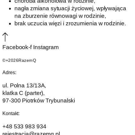
choroba alkoholowa w rodzinie,
nagła zmiana sytuacji życiowej, wpływająca
na zburzenie równowagi w rodzinie,
brak uczucia więzi i zrozumienia w rodzinie.
Facebook-f
Instagram
©+2026RazemQ
Adres:
ul. Polna 13/13A,
klatka C (parter),
97-300 Piotrków Trybunalski
Kontakt:
+48 533 983 934
rejestracja@razemq.pl