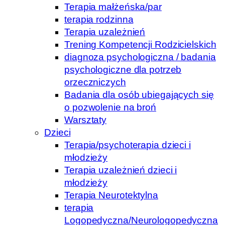
Terapia małżeńska/par
terapia rodzinna
Terapia uzależnień
Trening Kompetencji Rodzicielskich
diagnoza psychologiczna / badania
psychologiczne dla potrzeb
orzeczniczych
Badania dla osób ubiegających się
o pozwolenie na broń
Warsztaty
Dzieci
Terapia/psychoterapia dzieci i
młodzieży
Terapia uzależnień dzieci i
młodzieży
Terapia Neurotektylna
terapia
Logopedyczna/Neurologopedyczna