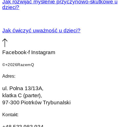
Jak rozwijać myślenie przyczynowo-skutkowe u
dzieci?
Jak ćwiczyć uważność u dzieci?
Facebook-f
Instagram
©+2026RazemQ
Adres:
ul. Polna 13/13A,
klatka C (parter),
97-300 Piotrków Trybunalski
Kontakt:
+48 533 983 934