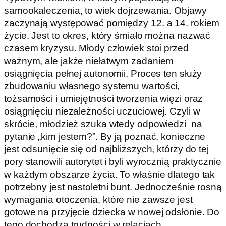
samookaleczenia, to wiek dojrzewania. Objawy
zaczynają występować pomiędzy 12. a 14. rokiem
życie. Jest to okres, który śmiało można nazwać
czasem kryzysu. Młody człowiek stoi przed
ważnym, ale jakże niełatwym zadaniem
osiągnięcia pełnej autonomii. Proces ten służy
zbudowaniu własnego systemu wartości,
tożsamości i umiejętności tworzenia więzi oraz
osiągnięciu niezależności uczuciowej. Czyli w
skrócie, młodzież szuka wtedy odpowiedzi na
pytanie „kim jestem?”. By ją poznać, konieczne
jest odsunięcie się od najbliższych, którzy do tej
pory stanowili autorytet i byli wyrocznią praktycznie
w każdym obszarze życia. To właśnie dlatego tak
potrzebny jest nastoletni bunt. Jednocześnie rosną
wymagania otoczenia, które nie zawsze jest
gotowe na przyjęcie dziecka w nowej odsłonie. Do
tego dochodzą trudności w relacjach