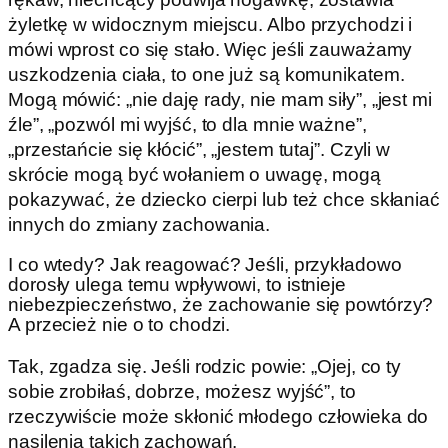
żyletkę w widocznym miejscu. Albo przychodzi i
mówi wprost co się stało. Więc jeśli zauważamy
uszkodzenia ciała, to one już są komunikatem.
Mogą mówić: „nie daję rady, nie mam siły”, „jest mi
źle”, „pozwól mi wyjść, to dla mnie ważne”,
„przestańcie się kłócić”, „jestem tutaj”. Czyli w
skrócie mogą być wołaniem o uwagę, mogą
pokazywać, że dziecko cierpi lub też chce skłaniać
innych do zmiany zachowania.
I co wtedy? Jak reagować? Jeśli, przykładowo
dorosły ulega temu wpływowi, to istnieje
niebezpieczeństwo, że zachowanie się powtórzy?
A przecież nie o to chodzi.
Tak, zgadza się. Jeśli rodzic powie: „Ojej, co ty
sobie zrobiłaś, dobrze, możesz wyjść”, to
rzeczywiście może skłonić młodego człowieka do
nasilenia takich zachowań.