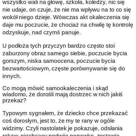
wszystko wali na głowę, szkoła, koledzy, nic się
nie udaje, on czuje, że nie ma wpływu na to co się
wokół niego dzieje. Wówczas akt okaleczenia się
daje mu poczucie, że chociaż na chwilę tę kontrolę
odzyskuje, nad czymś panuje.
U podłoża tych przyczyn bardzo często stoi
zaburzony obraz samego siebie, poczucie bycia
gorszym, niska samoocena, poczucie bycia
bezwartościowym, częste porównywanie się do
innych.
Co mogą mówić samookaleczenia i skąd
wiadomo, że dorośli mają dostrzec w nich jakiś
przekaz?
Typowym sygnałem, że dziecko chce przekazać
coś dorosłym, jest to, że my te rany w ogóle
widzimy. Czyli nastolatek je pokazuje, odsłania
rękaw, niechcący podwija nogawkę, zostawia