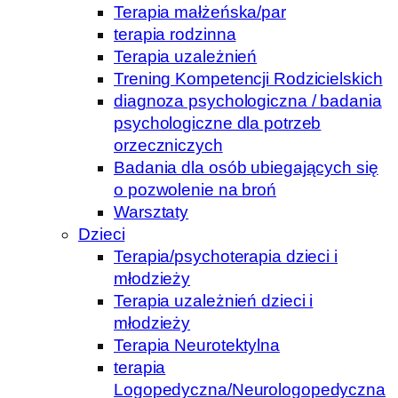
Terapia małżeńska/par
terapia rodzinna
Terapia uzależnień
Trening Kompetencji Rodzicielskich
diagnoza psychologiczna / badania
psychologiczne dla potrzeb
orzeczniczych
Badania dla osób ubiegających się
o pozwolenie na broń
Warsztaty
Dzieci
Terapia/psychoterapia dzieci i
młodzieży
Terapia uzależnień dzieci i
młodzieży
Terapia Neurotektylna
terapia
Logopedyczna/Neurologopedyczna